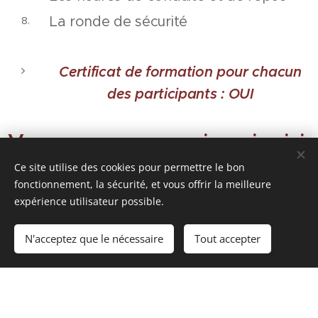
La ronde de sécurité
Certificat de formation pour chacun
des participants : OUI
Vous pouvez vous inscrire ici
Ce site utilise des cookies pour permettre le bon
fonctionnement, la sécurité, et vous offrir la meilleure
Date de Formation
expérience utilisateur possible.
Dates à venir
N'acceptez que le nécessaire
Tout accepter
Nom de l'entreprise
Êtes-vous membre de TEC TRANSPORT