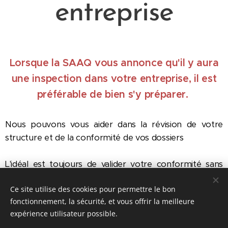
entreprise
Lorsque la SAAQ vous annonce qu'il y aura
une inspection dans votre entreprise, il est
préférable de bien s'y préparer.
Nous pouvons vous aider dans la révision de votre
structure et de la conformité de vos dossiers
L'idéal est toujours de valider votre conformité sans
avoir la menace d'une inspection en entreprise qui
Ce site utilise des cookies pour permettre le bon
pourrait laisser des marques et surtout des pénalités
fonctionnement, la sécurité, et vous offrir la meilleure
importantes.
expérience utilisateur possible.